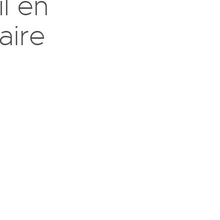
l en
aire