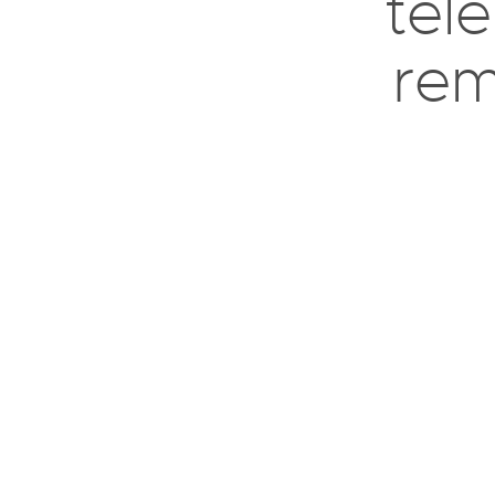
tél
rem